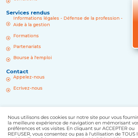
Services rendus
Informations légales - Défense de la profession -
Aide à la gestion
Formations
Partenariats
Bourse à l'emploi
Contact
Appelez-nous
Ecrivez-nous
Chambre Syndicale des Métiers de la Musique © Tous
Nous utilisons des cookies sur notre site pour vous fourni
droits réservés |
Mentions légales
|
Politique de
la meilleure expérience de navigation en mémorisant vo
confidentialité
| Plan du site
préférences et vos visites. En cliquant sur ACCEPTER ou
REFUSER, vous consentez ou pas à l'utilisation de TOUS l